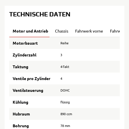
TECHNISCHE DATEN
Motor und Antrieb
Chassis
Fahrwerk vorne
Fahrwerk 
Motorbauart
Reihe
Zylinderzahl
3
Taktung
4-Takt
Ventile pro Zylinder
4
Ventilsteuerung
DOHC
Kühlung
flüssig
Hubraum
890 ccm
Bohrung
78 mm