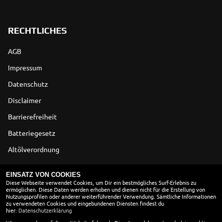
RECHTLICHES
AGB
Impressum
Datenschutz
Disclaimer
Barrierefreiheit
Batteriegesetz
Altölverordnung
ÖFFNUNGSZEITEN
EINSATZ VON COOKIES
Diese Webseite verwendet Cookies, um Dir ein bestmögliches Surf-Erlebnis zu
ermöglichen. Diese Daten werden erhoben und dienen nicht für die Erstellung von
ÖFFNUNGSZEITEN
Nutzungsprofilen oder anderer weiterführender Verwendung. Sämtliche Informationen
zu verwendeten Cookies und eingebundenen Diensten findest du
Montag:
10:00 - 18:00
hier:
Datenschutzerklärung
Dienstag:
10:00 - 18:00