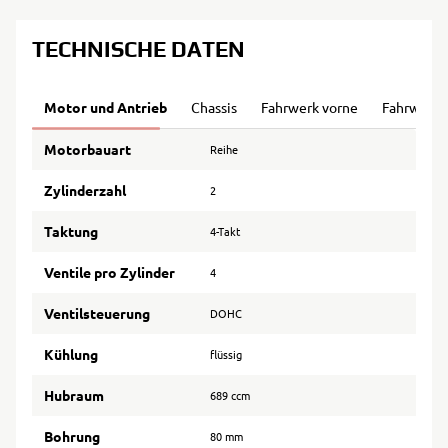
TECHNISCHE DATEN
Motor und Antrieb
Chassis
Fahrwerk vorne
Fahrwerk 
Motorbauart
Reihe
Zylinderzahl
2
Taktung
4-Takt
Ventile pro Zylinder
4
Ventilsteuerung
DOHC
Kühlung
flüssig
Hubraum
689 ccm
Bohrung
80 mm