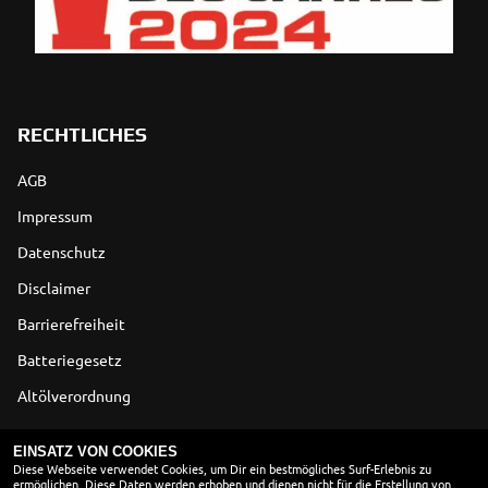
RECHTLICHES
AGB
Impressum
Datenschutz
Disclaimer
Barrierefreiheit
Batteriegesetz
Altölverordnung
ÖFFNUNGSZEITEN
EINSATZ VON COOKIES
Diese Webseite verwendet Cookies, um Dir ein bestmögliches Surf-Erlebnis zu
ermöglichen. Diese Daten werden erhoben und dienen nicht für die Erstellung von