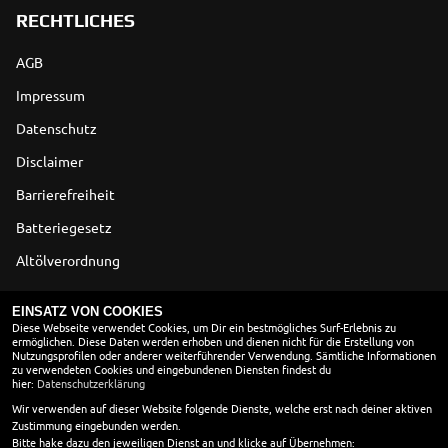
RECHTLICHES
AGB
Impressum
Datenschutz
Disclaimer
Barrierefreiheit
Batteriegesetz
Altölverordnung
ÖFFNUNGSZEITEN
EINSATZ VON COOKIES
Diese Webseite verwendet Cookies, um Dir ein bestmögliches Surf-Erlebnis zu
ermöglichen. Diese Daten werden erhoben und dienen nicht für die Erstellung von
ÖFFNUNGSZEITEN
Nutzungsprofilen oder anderer weiterführender Verwendung. Sämtliche Informationen
zu verwendeten Cookies und eingebundenen Diensten findest du
Montag:
10:00 - 18:00
hier:
Datenschutzerklärung
Dienstag:
10:00 - 18:00
Wir verwenden auf dieser Website folgende Dienste, welche erst nach deiner aktiven
Zustimmung eingebunden werden.
Mittwoch:
10:00 - 18:00
Bitte hake dazu den jeweiligen Dienst an und klicke auf Übernehmen: