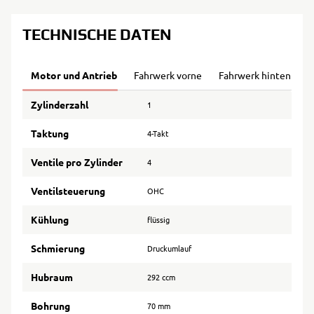
TECHNISCHE DATEN
Motor und Antrieb
Fahrwerk vorne
Fahrwerk hinten
B
Zylinderzahl
1
Taktung
4-Takt
Ventile pro Zylinder
4
Ventilsteuerung
OHC
Kühlung
flüssig
Schmierung
Druckumlauf
Hubraum
292 ccm
Bohrung
70 mm