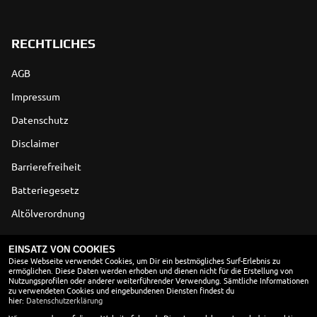
RECHTLICHES
AGB
Impressum
Datenschutz
Disclaimer
Barrierefreiheit
Batteriegesetz
Altölverordnung
ÖFFNUNGSZEITEN
EINSATZ VON COOKIES
Diese Webseite verwendet Cookies, um Dir ein bestmögliches Surf-Erlebnis zu
ermöglichen. Diese Daten werden erhoben und dienen nicht für die Erstellung von
ÖFFNUNGSZEITEN
Nutzungsprofilen oder anderer weiterführender Verwendung. Sämtliche Informationen
zu verwendeten Cookies und eingebundenen Diensten findest du
Montag:
10:00 - 18:00
hier:
Datenschutzerklärung
Dienstag:
10:00 - 18:00