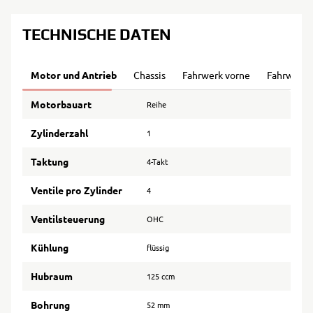
TECHNISCHE DATEN
Motor und Antrieb
Chassis
Fahrwerk vorne
Fahrwerk 
Motorbauart
Reihe
Zylinderzahl
1
Taktung
4-Takt
Ventile pro Zylinder
4
Ventilsteuerung
OHC
Kühlung
flüssig
Hubraum
125 ccm
Bohrung
52 mm