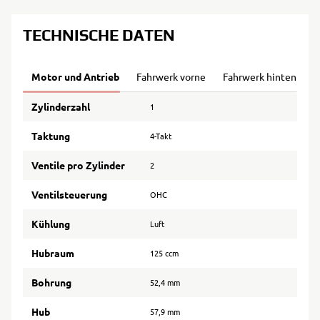
TECHNISCHE DATEN
Motor und Antrieb
Fahrwerk vorne
Fahrwerk hinten
B
Zylinderzahl
1
Taktung
4-Takt
Ventile pro Zylinder
2
Ventilsteuerung
OHC
Kühlung
Luft
Hubraum
125 ccm
Bohrung
52,4 mm
Hub
57,9 mm