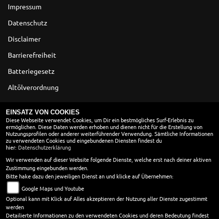
Impressum
Datenschutz
Disclaimer
Barrierefreiheit
Batteriegesetz
Altölverordnung
ÖFFNUNGSZEITEN
EINSATZ VON COOKIES
Diese Webseite verwendet Cookies, um Dir ein bestmögliches Surf-Erlebnis zu
ermöglichen. Diese Daten werden erhoben und dienen nicht für die Erstellung von
ÖFFNUNGSZEITEN
Nutzungsprofilen oder anderer weiterführender Verwendung. Sämtliche Informationen
zu verwendeten Cookies und eingebundenen Diensten findest du
Montag:
10:00 - 18:00
hier:
Datenschutzerklärung
Dienstag:
10:00 - 18:00
Wir verwenden auf dieser Website folgende Dienste, welche erst nach deiner aktiven
Zustimmung eingebunden werden.
Mittwoch:
10:00 - 18:00
Bitte hake dazu den jeweiligen Dienst an und klicke auf Übernehmen:
Donnerstag:
10:00 - 18:00
Google Maps und Youtube
Freitag:
10:00 - 18:00
Optional kann mit Klick auf Alles akzeptieren der Nutzung aller Dienste zugestimmt
Samstag:
10:00 - 13:00
werden
Sonntag:
geschlossen
Detailierte Informationen zu den verwendeten Cookies und deren Bedeutung findest